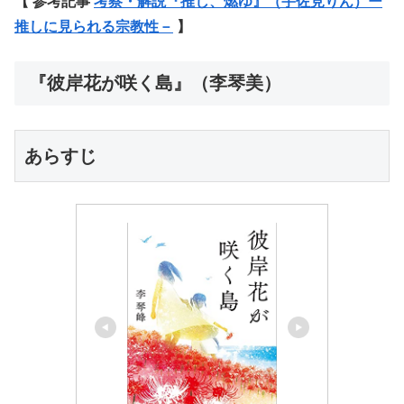
【 参考記事
考察・解説『推し、燃ゆ』（宇佐見りん）ー
推しに見られる宗教性－
】
『彼岸花が咲く島』（李琴美）
あらすじ