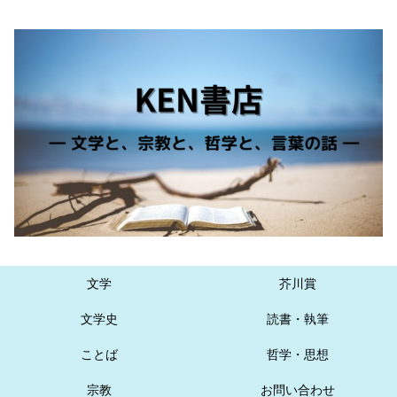
文学
芥川賞
文学史
読書・執筆
ことば
哲学・思想
宗教
お問い合わせ