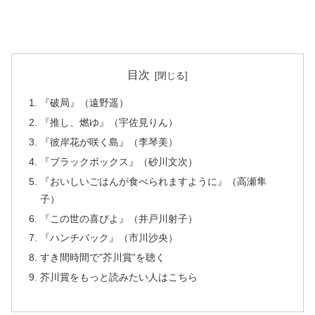
目次
『破局』（遠野遥）
『推し、燃ゆ』（宇佐見りん）
『彼岸花が咲く島』（李琴美）
『ブラックボックス』（砂川文次）
『おいしいごはんが食べられますように』（高瀬隼
子）
『この世の喜びよ』（井戸川射子）
『ハンチバック』（市川沙央）
すき間時間で”芥川賞”を聴く
芥川賞をもっと読みたい人はこちら