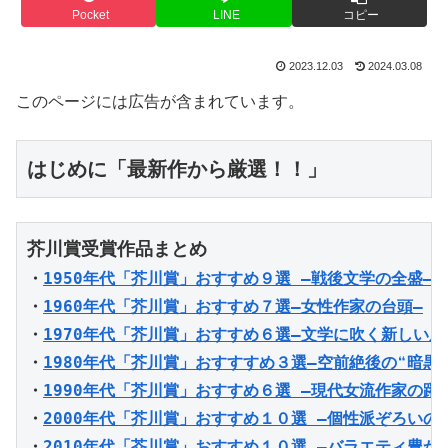
Pocket
LINE
コピー
2023.12.03
2024.03.08
このページには広告が含まれています。
はじめに「最新作から厳選！！」
・
1950年代「芥川賞」おすすめ９選 ―戦後文学の全盛―
・
1960年代「芥川賞」おすすめ７選―女性作家の台頭―
・
1970年代「芥川賞」おすすめ６選―文学に吹く新しい風
・
1980年代「芥川賞」おすすすめ３選―空前絶後の❝暗黒時
・
1990年代「芥川賞」おすすめ６選 ―現代女流作家の躍
・
2000年代「芥川賞」おすすめ１０選 ―個性派ぞろいの
・
2010年代「芥川賞」おすすめ１０選 ―バラエティ豊か