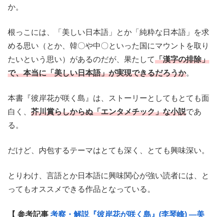
か。
根っこには、「美しい日本語」とか「純粋な日本語」を求
める思い（とか、韓〇や中〇といった国にマウントを取り
たいという思い）があるのだが、果たして
「漢字の排除」
で、本当に「美しい日本語」が実現できるだろうか
。
本書『彼岸花が咲く島』は、ストーリーとしてもとても面
白く、
芥川賞らしからぬ「エンタメチック」な小説
であ
る。
だけど、内包するテーマはとても深く、とても興味深い。
とりわけ、言語とか日本語に興味関心が強い読者には、と
ってもオススメできる作品となっている。
【 参考記事
考察・解説『彼岸花が咲く島』(李琴峰) —美