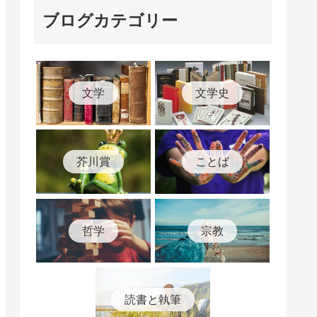
ブログカテゴリー
文学
文学史
芥川賞
ことば
哲学
宗教
読書と執筆