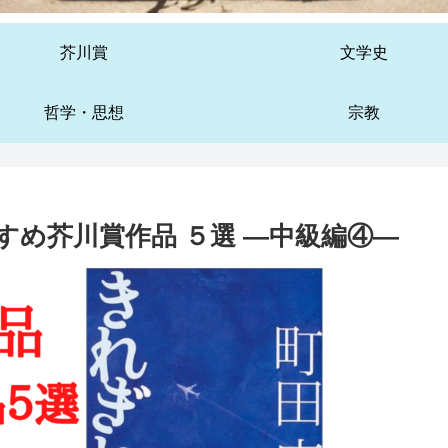
芥川賞
文学史
哲学・思想
宗教
すめ芥川賞作品 ５選 ―中級編④―