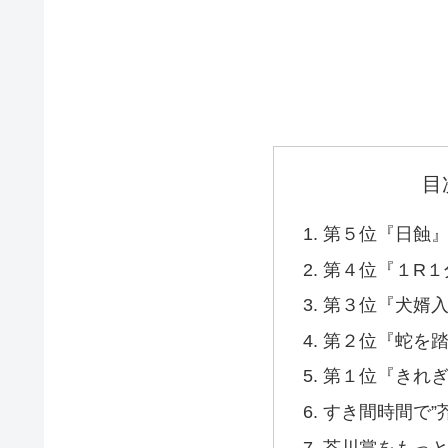
目
第５位『日蝕
第４位『１R１
第３位『犬婿
第２位『蛇を
第１位『きれ
すき間時間で”
芥川賞をもっ