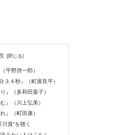
次
』（平野啓一郎）
分３４秒』（町屋良平）
入り』（多和田葉子）
踏む』（川上弘美）
ぎれ』（町田康）
芥川賞”を聴く
と読みたい人はこちら