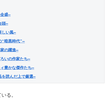
全盛―
台頭―
新しい風―
❝暗黒時代❞―
作家の躍進―
ぞろいの作家たち―
ティ豊かな傑作たち―
品を読んだ上で厳選―
ている。