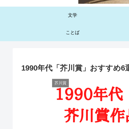
文学
ことば
1990年代「芥川賞」おすすめ
芥川賞