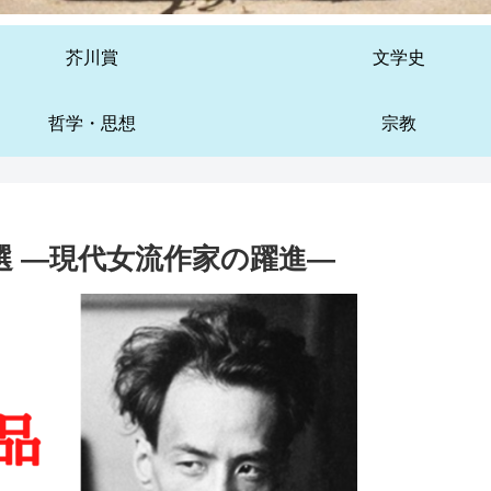
芥川賞
文学史
哲学・思想
宗教
6選 ―現代女流作家の躍進―