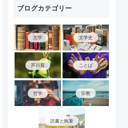
ブログカテゴリー
文学
文学史
芥川賞
ことば
哲学
宗教
読書と執筆