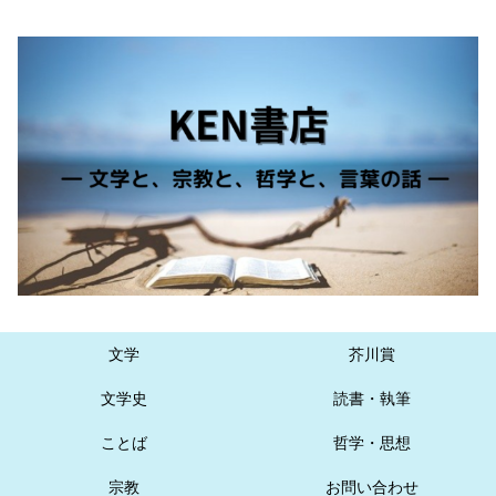
文学
芥川賞
文学史
読書・執筆
ことば
哲学・思想
宗教
お問い合わせ