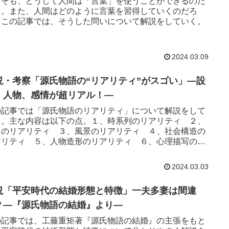
もそも、どうして人間は「言葉」を使うことができるのだ
う。また、人間はどのように言葉を習得していくのだろ
。この記事では、そうした問いについて解説をしていく。
2024.03.09
説・考察「源氏物語の“リアリティ”がスゴい」―設
、人物、感情が超リアル！―
の記事では「源氏物語のリアリティ」について解説をして
く。主な内容は以下の点。１、時系列のリアリティ ２、
台のリアリティ ３、風景のリアリティ ４、社会構造の
アリティ ５、人物造形のリアリティ ６、心理描写のリ
リティ ７、老い・死のリアリティ
2024.03.03
説「平安時代の結婚形態と特徴」一夫多妻は間違
？―『源氏物語の結婚』より―
の記事では、工藤重矩著『源氏物語の結婚』の主張をもと