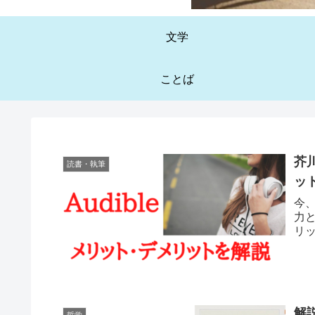
文学
ことば
芥
読書・執筆
ッ
今、
力
リ
解
哲学