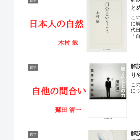
と
こ
に
代
「
の
解
哲学
り
こ
に
解
哲学