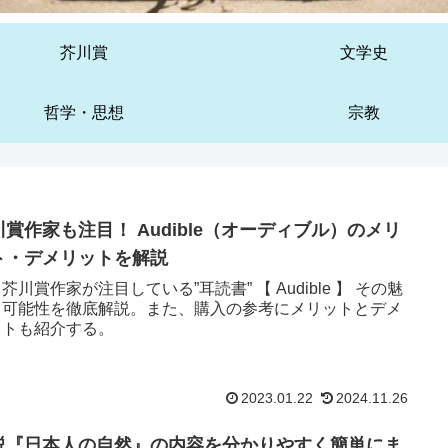
芥川賞
文学史
哲学・思想
宗教
川賞作家も注目！ Audible（オーディブル）のメリ
ト・デメリットを解説
芥川賞作家が注目している”耳読書” 【 Audible 】 その魅
と可能性を徹底解説。また、購入の参考にメリットとデメ
ットも紹介する。
2023.01.22
2024.11.26
説『日本人の自然』の内容を分かりやすく簡単にま