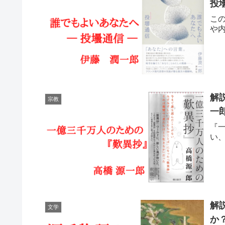
投
こ
や
解
宗教
一
『
い
解
文学
か