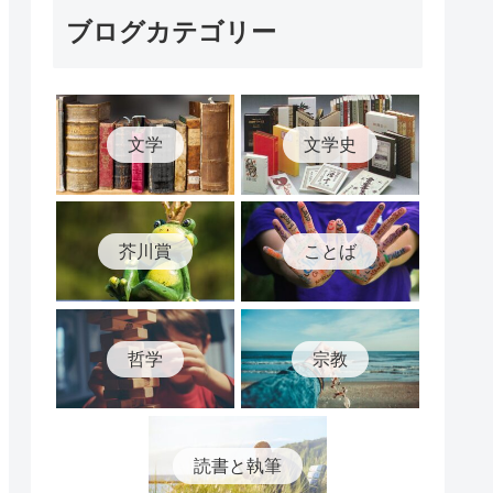
ブログカテゴリー
文学
文学史
芥川賞
ことば
哲学
宗教
読書と執筆