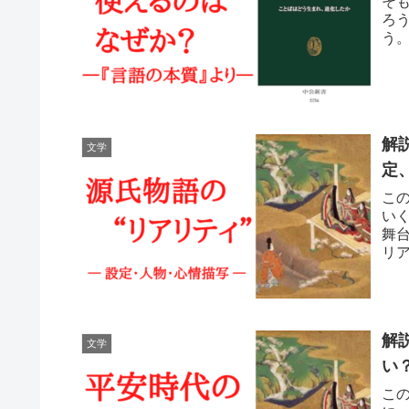
そ
ろ
う
解
文学
定
こ
い
舞
リ
ア
解
文学
い
こ