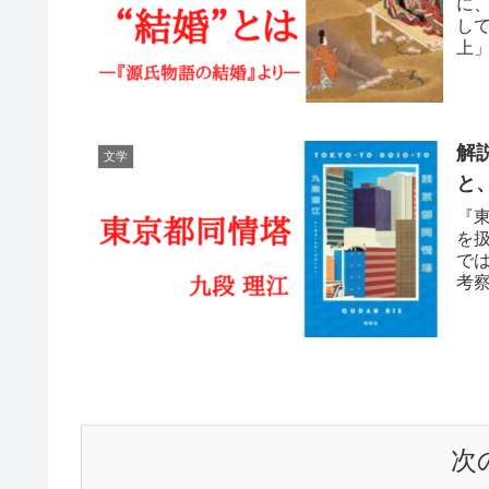
に
し
上
し
解
文学
と
『
を
で
考
次