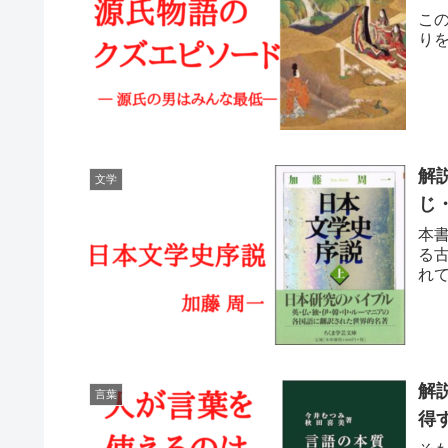
こ
り
解
文学
じ
本
る
れ
解
言葉
得