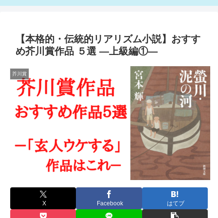
【本格的・伝統的リアリズム小説】おすす
め芥川賞作品 ５選 ―上級編①―
芥川賞
X
Facebook
はてブ