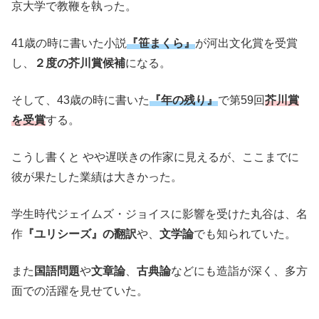
京大学で教鞭を執った。
41歳の時に書いた小説
『笹まくら』
が河出文化賞を受賞
し、
２度の芥川賞候補
になる。
そして、43歳の時に書いた
『年の残り』
で第59回
芥川賞
を受賞
する。
こうし書くと やや遅咲きの作家に見えるが、ここまでに
彼が果たした業績は大きかった。
学生時代ジェイムズ・ジョイスに影響を受けた丸谷は、名
作
『ユリシーズ』の翻訳
や、
文学論
でも知られていた。
また
国語問題
や
文章論
、
古典論
などにも造詣が深く、多方
面での活躍を見せていた。