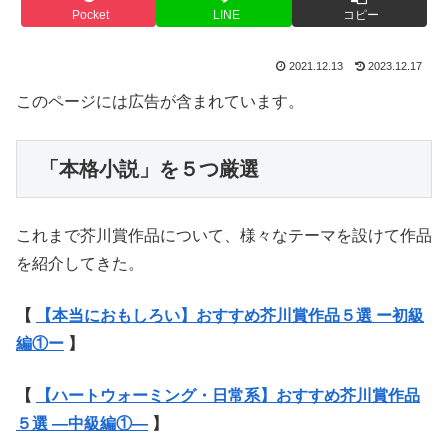
Pocket
LINE
コピー
2021.12.13
2023.12.17
このページには広告が含まれています。
 「本格小説」を５つ厳選 
これまで芥川賞作品について、様々なテーマを設けて作品
を紹介してきた。
【
【本当におもしろい】おすすめ芥川賞作品５選 ー初級
編①ー
】
【
【ハートウォーミング・日常系】おすすめ芥川賞作品
５選 ―中級編①―
】