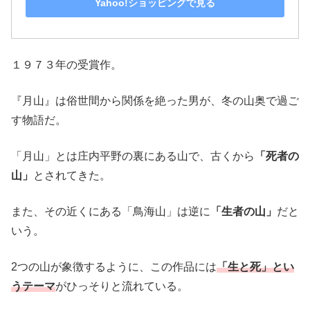
Yahoo!ショッピングで見る
１９７３年の受賞作。
『月山』は俗世間から関係を絶った男が、冬の山奥で過ご
す物語だ。
「月山」とは庄内平野の裏にある山で、古くから
「死者の
山」
とされてきた。
また、その近くにある「鳥海山」は逆に
「生者の山」
だと
いう。
2つの山が象徴するように、この作品には
「生と死」とい
うテーマ
がひっそりと流れている。