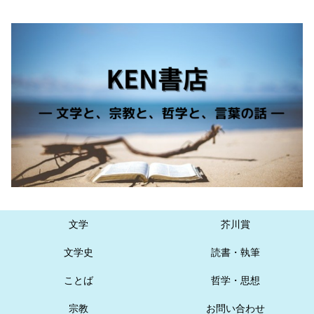
文学
芥川賞
文学史
読書・執筆
ことば
哲学・思想
宗教
お問い合わせ