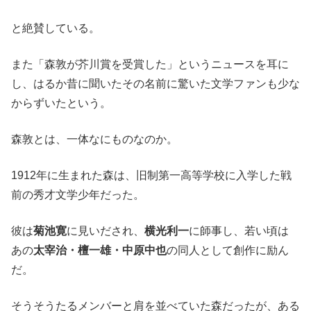
と絶賛している。
また「森敦が芥川賞を受賞した」というニュースを耳に
し、はるか昔に聞いたその名前に驚いた文学ファンも少な
からずいたという。
森敦とは、一体なにものなのか。
1912年に生まれた森は、旧制第一高等学校に入学した戦
前の秀才文学少年だった。
彼は
菊池寛
に見いだされ、
横光利一
に師事し、若い頃は
あの
太宰治・檀一雄・中原中也
の同人として創作に励ん
だ。
そうそうたるメンバーと肩を並べていた森だったが、ある