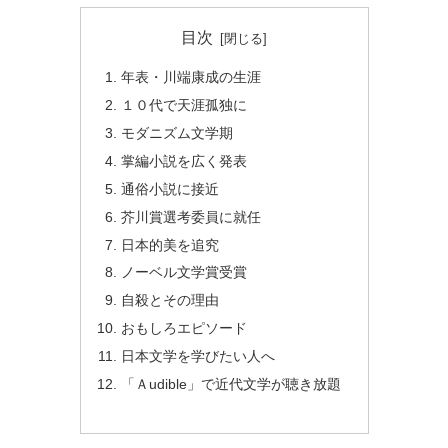
目次
年表・川端康成の生涯
１０代で天涯孤独に
モダニズム文学期
掌編小説を広く発表
通俗小説に接近
芥川賞選考委員に就任
日本的美を追究
ノーベル文学賞受賞
自殺とその理由
おもしろエピソード
日本文学を学びたい人へ
「Ａudible」で近代文学が聴き放題