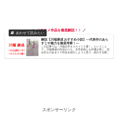
＼
オススメ作品
を徹底解説！！
／
解説【川端康成 おすすめ小説】―代表作のあら
すじや魅力を徹底考察！―
この記事では「川端文学オススメ１０選！」ということ
で、川端康成の作品のうち、文学史的にも評価が高く、読
み応えのある１０作品を紹介しようと思う。紹介する順番
は「作品の発表順」なので、この記事を読み進めていく
と、川端の人生観・文学観の変化なんかも垣間見えてくる
と思う。
・
・
スポンサーリンク