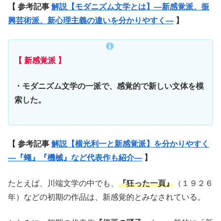
【 参考記事
解説【モダニズム文学とは】—新感覚派、振
興芸術派、新心理主義の違いを分かりやすく—
】
【 新感覚派 】
・モダニズム文学の一派で、感覚的で新しい文体を模
索した。
【 参考記事
解説【横光利一と新感覚派】を分かりやすく
—『蠅』『機械』など代表作も紹介—
】
たとえば、川端文学の中でも、
『狂った一頁』
（１９２６
年）などの初期の作品は、新感覚的とみなされている。