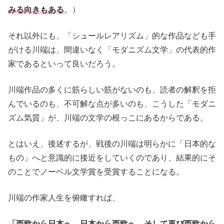
みる向きもある
。）
それ以外にも、「シュールレアリズム」的な作品なども手
がける川端は、間違いなく「モダニズム文学」の代表的作
家であるといって良いだろう。
川端作品の多くに筋らしい筋がないのも、読者の解釈を拒
んでいるのも、不可解な点が多いのも、こうした「モダニ
ズム気質」が、川端の文学の根っこにあるからである。
とはいえ、後述するが、戦後の川端は明らかに「日本的な
もの」へと意識的に接近をしていくのであり、結果的にそ
のことでノーベル文学賞を受賞することになる。
川端の作家人生を俯瞰すれば、
「西欧から日本へ、日本から西欧へ、そして再び西欧から