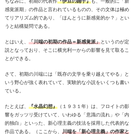
ちなみに、初期の代表作
『伊豆の踊子』
も、一般的に「新
感覚派期」の作品と言われているものの、その文体は極め
てリアリズム的であり、「ほんとうに新感覚的か？」とい
うと結構疑問である。
とはいえ、
「川端の初期の作品＝新感覚派」
というのが定
説となっており、そこに横光利一からの影響を見て取るこ
とができる。
さて、初期の川端には「既存の文学を乗り越えてやる」と
いう野心が強く表れていて、実験的な小説をいくつも書い
ている。
たとえば、
『水晶幻想』
（１９３１年）は、フロイトの影
響をガッツリ受けていて、いわゆる「意識の流れ」や「内
的独白」といった、新心理主義の技法を採用した代表的な
作品である。（ここから、
川端を「新心理主義」の作家と