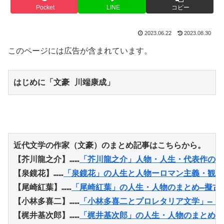
Pocket
LINE
コピー
2023.06.22
2023.08.30
このページには広告が含まれています。
はじめに「文豪 川端康成」
近代文学の作家（文豪）のまとめ記事はこちらから。
【芥川龍之介】
……
「芥川龍之介」人物・人生・代表作のま
【泉鏡花】……
「泉鏡花」の人生と人物ーロマン主義・観念
【尾崎紅葉】……
「尾崎紅葉」の人生・人物のまとめ―擬古
【小林多喜二】……
「小林多喜二とプロレタリア文学」―『
【梶井基次郎】……
「梶井基次郎」の人生・人物のまとめ―