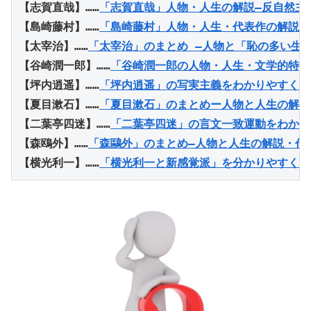
【志賀直哉】……
「志賀直哉」人物・人生の解説―反自然主
【
島崎藤村】……
「島崎藤村」人物・人生・代表作の解説 
【太宰治】……
「太宰治」のまとめ ―人物と「恥の多い生
【谷崎潤一郎】……
「谷崎潤一郎の人物・人生・文学的特徴
【坪内逍遥】……
「坪内逍遥」の写実主義をわかりやすく解
【夏目漱石】……
「夏目漱石」のまとめー人物と人生の解説
【二葉亭四迷】……
「二葉亭四迷」の言文一致運動をわかり
【森鴎外】……
「森鷗外」のまとめ―人物と人生の解説・代
【横光利一】……
「横光利一と新感覚派」を分かりやすく—