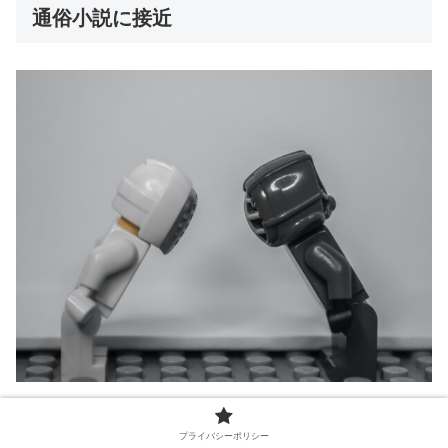
通俗小説に接近
先述した通り、川端文学というのは基本的に「寡黙」な作
プライバシーポリシー
品が多く、“曖昧さ”や“不可解さ”を持つのが川端文学の特