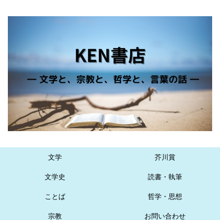
文学
芥川賞
文学史
読書・執筆
ことば
哲学・思想
宗教
お問い合わせ