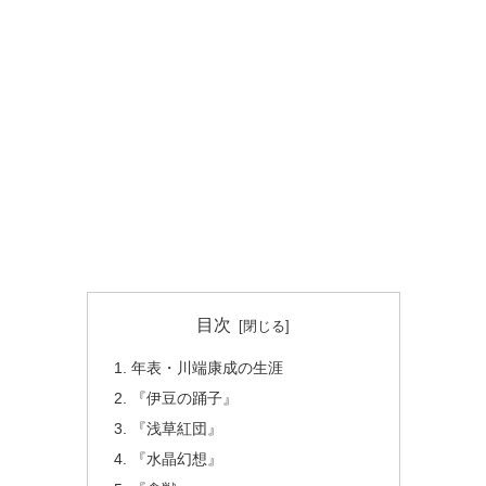
目次
年表・川端康成の生涯
『伊豆の踊子』
『浅草紅団』
『水晶幻想』