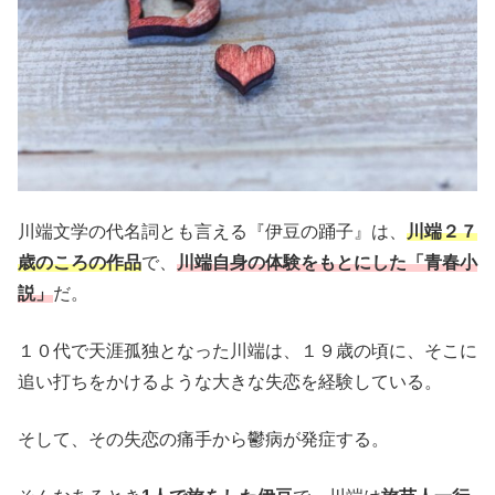
川端文学の代名詞とも言える『伊豆の踊子』は、
川端２７
歳のころの作品
で、
川端自身の体験をもとにした「青春小
説」
だ。
１０代で天涯孤独となった川端は、１９歳の頃に、そこに
追い打ちをかけるような大きな失恋を経験している。
そして、その失恋の痛手から鬱病が発症する。