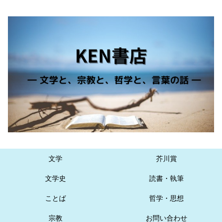
文学
芥川賞
文学史
読書・執筆
ことば
哲学・思想
宗教
お問い合わせ