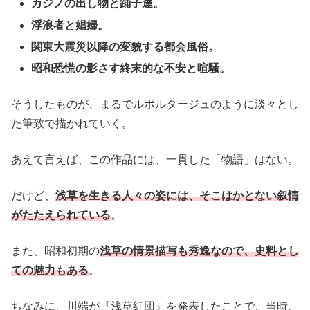
カジノの出し物と踊子達。
浮浪者と娼婦。
関東大震災以降の変貌する都会風俗。
昭和恐慌の影さす終末的な不安と喧騒。
そうしたものが、まるでルポルタージュのように淡々とし
た筆致で描かれていく。
あえて言えば、この作品には、一貫した「物語」はない。
だけど、
浅草を生きる人々の姿には、そこはかとない叙情
がたたえられている
。
また、昭和初期の
浅草の情景描写も秀逸なので、史料とし
ての魅力もある
。
ちなみに、川端が『浅草紅団』を発表したことで、当時、