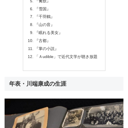
『禽獣』
『雪国』
『千羽鶴』
『山の音』
『眠れる美女』
『古都』
『掌の小説』
「Ａudible」で近代文学が聴き放題
年表・川端康成の生涯