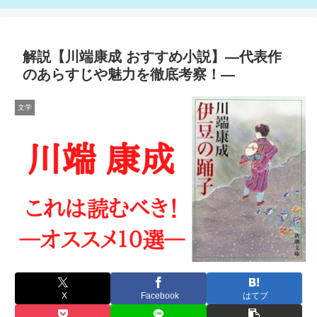
解説【川端康成 おすすめ小説】―代表作
のあらすじや魅力を徹底考察！―
文学
X
Facebook
はてブ