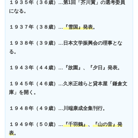
１９３５年（３６歳）…第1回「芥川賞」の選考委員
になる。
１９３７年（３８歳）…
『雪国』発表
。
１９３８年（３９歳）…日本文学振興会の理事とな
る。
１９４３年（４４歳）…『故園』、『夕日』発表。
１９４５年（４６歳）…久米正雄らと貸本屋「鎌倉文
庫」を開く。
１９４８年（４９歳）…川端康成全集刊行。
１９４９年（５０歳）…
『千羽鶴』
、
『山の音』発
表
。