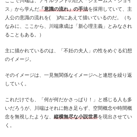
ここで川端は、アイルランドの巨人「ジェームズ・ジョイ
ス」から学んだ
「意識の流れ」の手法
を採用していて、主
人公の意識の流れを( )内にあえて描いているのだ。（ち
なみに、ここから、川端康成は「新心理主義」とみなされ
ることもある。）
主に描かれているのは、「不妊の夫人」の性をめぐる幻想
のイメージ。
そのイメージは、一見無関係なイメージへと連想を繰り返
していく。
これだけでも、「何が何だかさっぱり！」と感じる人も多
いだろうが、川端はそれに飽き足らず、空間概念や時間概
念を無視したような、
縦横無尽な小説世界
を現出させてい
く。