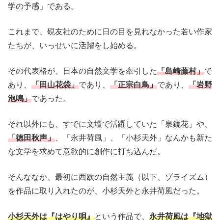
学の予感」である。
これまで、硯友社のために日の目を見れなかった若い作家
たちが、いっせいに活躍をし始める。
その代表格が、日本の自然文学を牽引した
「島崎藤村」
で
あり、
「田山花袋」
であり、
「正宗白鳥」
であり、
「岩野
泡鳴」
であった。
それ以外にも、すでに文壇で活躍していた「泉鏡花」や、
「徳田秋声」
、「永井荷風」、「小杉天外」なんかも新た
な文学を求めて意欲的に創作に打ち込んだ。
そんななか、最初に西欧の自然主義（以下、ゾライズム）
を作品に取り入れたのが、小杉天外と永井荷風だった。
小杉天外は『はやり唄』
という作品で、
永井荷風は『地獄