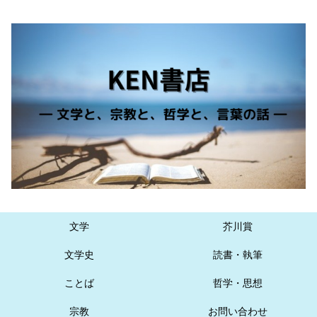
文学
芥川賞
文学史
読書・執筆
ことば
哲学・思想
宗教
お問い合わせ