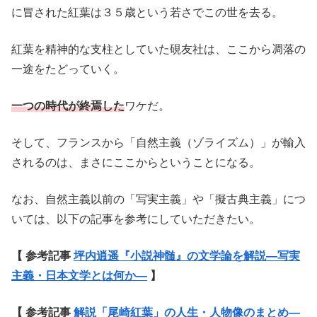
に冒された紅葉は３５歳という若さでこの世を去る。
紅葉を精神的な支柱としていた硯友社は、ここから凋落の
一途をたどっていく。
一つの時代が終焉した
ワケだ。
そして、フランスから「自然主義（ゾライズム）」が輸入
されるのは、まさにここからということになる。
なお、自然主義以前の「写実主義」や「擬古典主義」につ
いては、以下の記事を参考にしていただきたい。
【 参考記事
坪内逍遥『小説神髄』の文学論を解説―写実
主義・日本文学とは何か―
】
【 参考記事
解説「尾崎紅葉」の人生・人物像のまとめ―