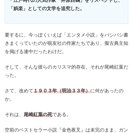
・江戸時代の人気作家「井原西鶴」をリスペクトし、
「娯楽」としての文学を追究した。
要するに、今っぽくいえば「エンタメ小説」をバシバシ書
きまくっていたのが硯友社の作家たちであり、擬古典主知
を掲げる連中だったわけだ。
そして、そんな彼らのカリスマ的存在、それが尾崎紅葉だ
った。
さて、改めて
１９０３年（明治３３年）
に何があったの
か。
それは、
尾崎紅葉の死
である。
空前のベストセラー小説『金色夜叉』は未完のまま、ガン