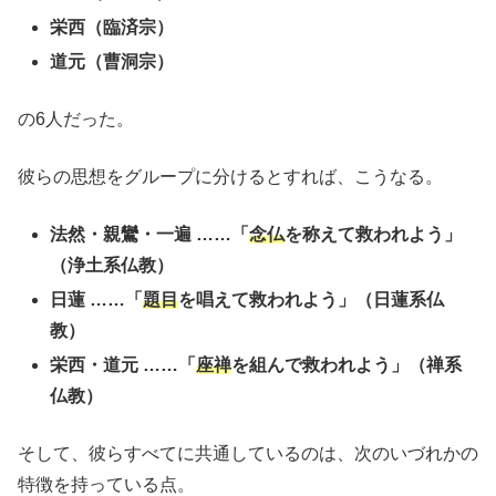
栄西（臨済宗）
道元（曹洞宗）
の6人だった。
彼らの思想をグループに分けるとすれば、こうなる。
法然・親鸞・一遍 ……「
念仏
を称えて救われよう」
（浄土系仏教）
日蓮 ……「
題目
を唱えて救われよう」（日蓮系仏
教）
栄西・道元 ……「
座禅
を組んで救われよう」（禅系
仏教）
そして、彼らすべてに共通しているのは、次のいづれかの
特徴を持っている点。