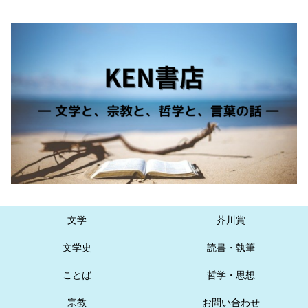
文学
芥川賞
文学史
読書・執筆
ことば
哲学・思想
宗教
お問い合わせ