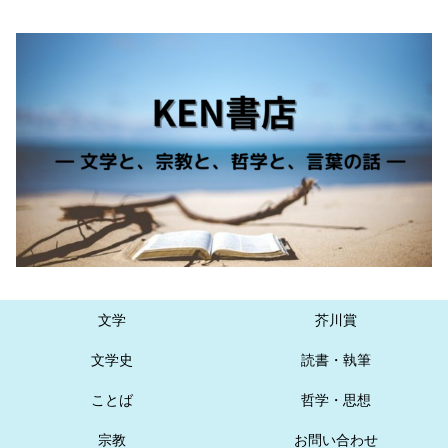
文学
芥川賞
文学史
読書・執筆
ことば
哲学・思想
宗教
お問い合わせ