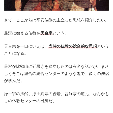
さて、ここからは平安仏教の主立った思想を紹介したい。
最澄に始まる仏教を
天台宗
という。
天台宗を一口にいえば、
当時の仏教の総合的な思想
という
ことになる。
最澄が比叡山に延暦寺を建立したのは有名な話だが、まさ
しくそこは総合の総合センターのような趣で、多くの僧侶
が学んだ。
浄土宗の法然、浄土真宗の親鸞、曹洞宗の道元、なんかも
この仏教センターの出身だ。