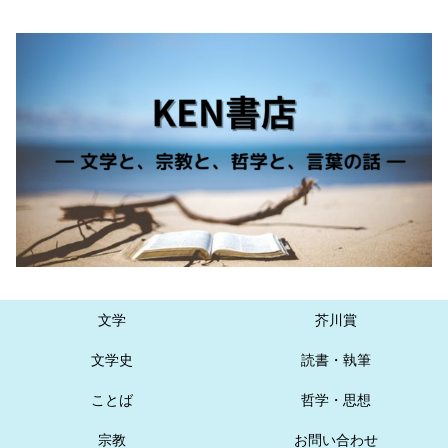
文学
芥川賞
文学史
読書・執筆
ことば
哲学・思想
宗教
お問い合わせ