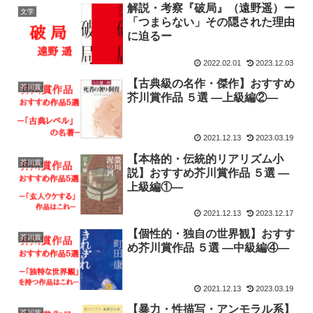
解説・考察『破局』（遠野遥）ー
文学
「つまらない」その隠された理由
に迫るー
2022.02.01
2023.12.03
【古典級の名作・傑作】おすすめ
芥川賞
芥川賞作品 ５選 ―上級編②―
2021.12.13
2023.03.19
【本格的・伝統的リアリズム小
芥川賞
説】おすすめ芥川賞作品 ５選 ―
上級編①―
2021.12.13
2023.12.17
【個性的・独自の世界観】おすす
芥川賞
め芥川賞作品 ５選 ―中級編④―
2021.12.13
2023.03.19
【暴力・性描写・アンモラル系】
芥川賞