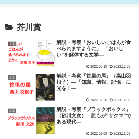
芥川賞
解説・考察「おいしいごはんが食
文学
べられますように」―”おいし
い”を解体する文学―
2022.08.10
2023.12.03
解説・考察『首里の馬』（高山羽
文学
根子）―「知識、情報、記憶」に
光を！―
2022.02.26
2023.12.03
解説・考察『ブラックボックス』
文学
（砂川文次）―誰もが“サクマ”で
ある現代―￼
2022.02.09
2023.12.03