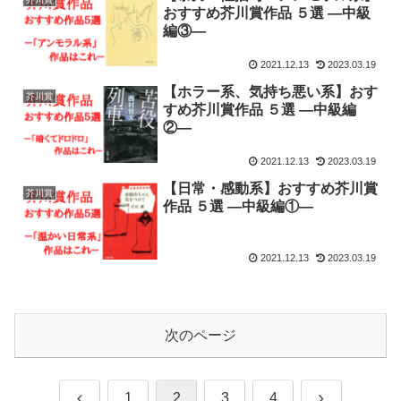
おすすめ芥川賞作品 ５選 ―中級
編③―
2021.12.13
2023.03.19
【ホラー系、気持ち悪い系】おす
芥川賞
すめ芥川賞作品 ５選 ―中級編
②―
2021.12.13
2023.03.19
【日常・感動系】おすすめ芥川賞
芥川賞
作品 ５選 ―中級編①―
2021.12.13
2023.03.19
次のページ
前
次
1
2
3
4