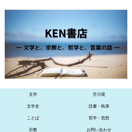
文学
芥川賞
文学史
読書・執筆
ことば
哲学・思想
宗教
お問い合わせ