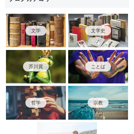
文学
文学史
芥川賞
ことば
哲学
宗教