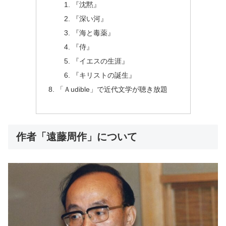
『沈黙』
『深い河』
『海と毒薬』
『侍』
『イエスの生涯』
『キリストの誕生』
「Ａudible」で近代文学が聴き放題
作者「遠藤周作」について