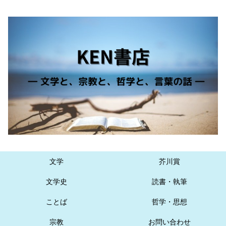
文学
芥川賞
文学史
読書・執筆
ことば
哲学・思想
宗教
お問い合わせ