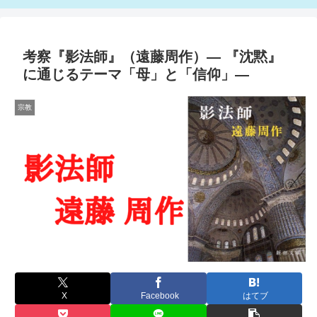
考察『影法師』（遠藤周作）― 『沈黙』
に通じるテーマ「母」と「信仰」―
宗教
X
Facebook
はてブ