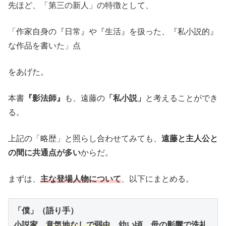
先ほど、「第三の新人」の特徴として、
「作家自身の『日常』や『生活』を扱った、『私小説的』
な作品を書いた」点
をあげた。
本書
『影法師』
も、遠藤の
「私小説」
と考えることができ
る。
上記の「略歴」と照らし合わせてみても、
遠藤と主人公と
の間に共通点が多い
からだ。
まずは、
主な登場人物について
、以下にまとめる。
「僕」（語り手）
小説家。
意気地なしで弱虫
。幼い頃、母の影響で洗礼