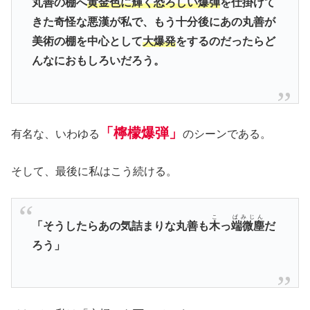
丸善の棚へ
黄金色に輝く恐ろしい爆弾
を仕掛けて
きた奇怪な悪漢が私で、もう十分後にあの丸善が
美術の棚を中心として
大爆発
をするのだったらど
んなにおもしろいだろう。
「檸檬爆弾」
有名な、いわゆる
のシーンである。
そして、最後に私はこう続ける。
こ
ぱみじん
「そうしたらあの気詰まりな丸善も
木
っ
端微塵
だ
ろう」