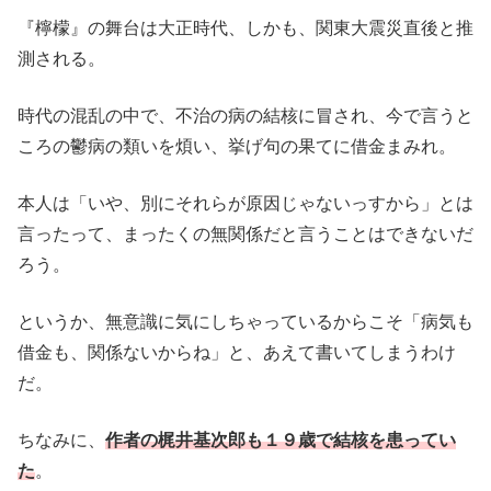
『檸檬』の舞台は大正時代、しかも、関東大震災直後と推
測される。
時代の混乱の中で、不治の病の結核に冒され、今で言うと
ころの鬱病の類いを煩い、挙げ句の果てに借金まみれ。
本人は「いや、別にそれらが原因じゃないっすから」とは
言ったって、まったくの無関係だと言うことはできないだ
ろう。
というか、無意識に気にしちゃっているからこそ「病気も
借金も、関係ないからね」と、あえて書いてしまうわけ
だ。
ちなみに、
作者の梶井基次郎も１９歳で結核を患ってい
た
。