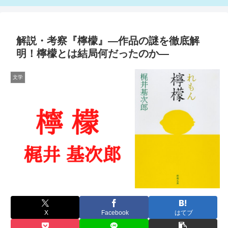
解説・考察『檸檬』―作品の謎を徹底解
明！檸檬とは結局何だったのか―
文学
X
Facebook
はてブ