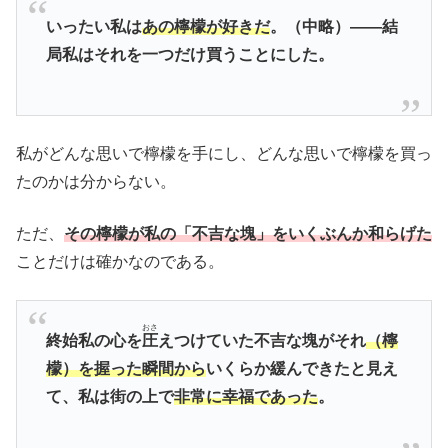
いったい私は
あの檸檬が好きだ
。（中略）――結
局私はそれを一つだけ買うことにした。
私がどんな思いで檸檬を手にし、どんな思いで檸檬を買っ
たのかは分からない。
ただ、
その檸檬が私の「不吉な塊」をいくぶんか和らげた
ことだけは確かなのである。
おさ
終始私の心を
圧
えつけていた不吉な塊がそれ
（檸
檬）を握った瞬間から
いくらか緩んできたと見え
て、私は街の上で
非常に幸福であった
。