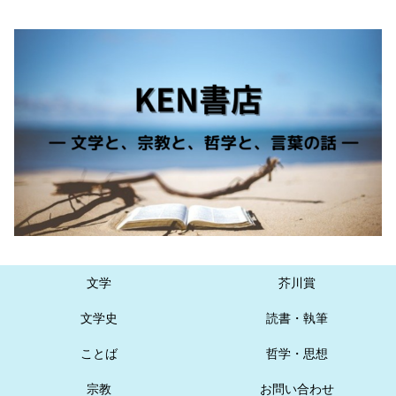
文学
芥川賞
文学史
読書・執筆
ことば
哲学・思想
宗教
お問い合わせ