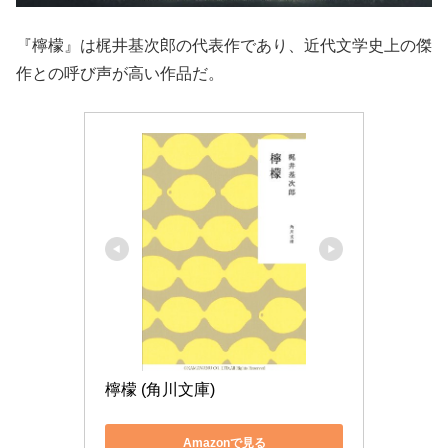
『檸檬』は梶井基次郎の代表作であり、近代文学史上の傑
作との呼び声が高い作品だ。
檸檬 (角川文庫)
Amazonで見る