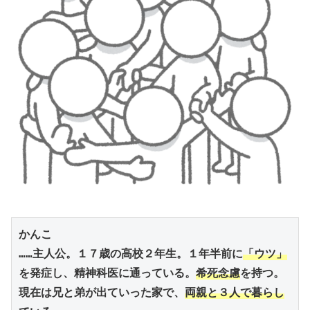
かんこ
……主人公。１７歳の高校２年生。１年半前に
「ウツ」
を発症し、精神科医に通っている。
希死念慮
を持つ。
現在は兄と弟が出ていった家で、
両親と３人で暮らし