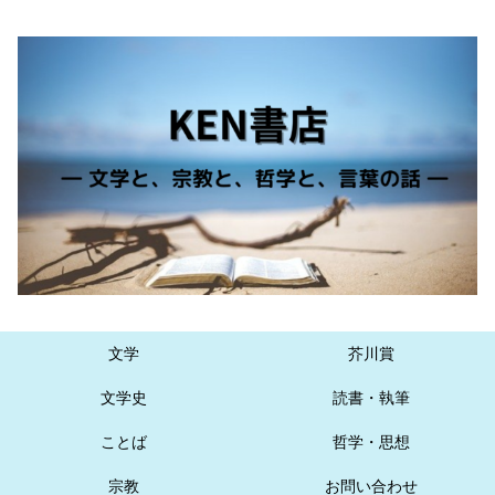
文学
芥川賞
文学史
読書・執筆
ことば
哲学・思想
宗教
お問い合わせ