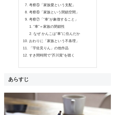
考察⑤「家族愛という支配」
考察⑥「家族という閉鎖空間」
考察⑦「“車”が象徴すること」
“車”＝家族の閉鎖性
なぜ かんこは“車”に住んだか
おわりに「家族という不条理」
「宇佐見りん」の他作品
すき間時間で”芥川賞”を聴く
あらすじ