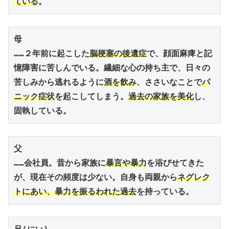
ている
。
母
……２年前に起こした
脳梗塞の後遺症
で、顔面麻痺と記
憶障害に苦しんでいる。繊細な心の持ち主で、日々の
苦しみから逃れるように
酒を飲み
、ささいなことで
パ
ニック症状
を起こしてしまう。
過去の家族を美化
し、
固執している。
父
……会社員。昔から家族に
暴言や暴力
を浴びせてきた
が、現在その頻度は少ない。自身も両親から
ネグレク
トにあい、暴力を振るわれた過去
を持っている。