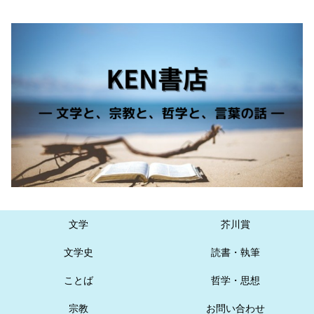
文学
芥川賞
文学史
読書・執筆
ことば
哲学・思想
宗教
お問い合わせ