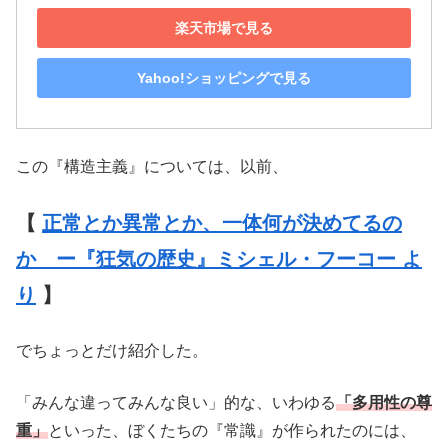
楽天市場で見る
Yahoo!ショッピングで見る
この『構造主義』については、以前、
【
正常とか異常とか、一体何が決めてるの
か ー『狂気の歴史』ミシェル・フーコー よ
り
】
でちょっとだけ紹介した。
「みんな違ってみんな良い」的な、いわゆる
「多用性の尊
重」
といった、ぼくたちの『常識』が作られたのには、