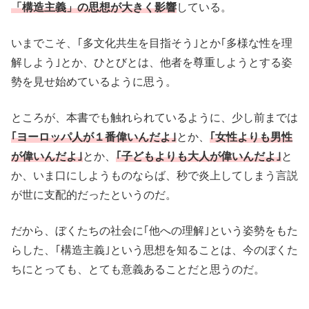
「構造主義」の思想が大きく影響
している。
いまでこそ、｢多文化共生を目指そう｣とか｢多様な性を理
解しよう｣とか、ひとびとは、他者を尊重しようとする姿
勢を見せ始めているように思う。
ところが、本書でも触れられているように、少し前までは
｢ヨーロッパ人が１番偉いんだよ｣
とか、
｢女性よりも男性
が偉いんだよ｣
とか、
｢子どもよりも大人が偉いんだよ｣
と
か、いま口にしようものならば、秒で炎上してしまう言説
が世に支配的だったというのだ。
だから、ぼくたちの社会に｢他への理解｣という姿勢をもた
らした、｢構造主義｣という思想を知ることは、今のぼくた
ちにとっても、とても意義あることだと思うのだ。