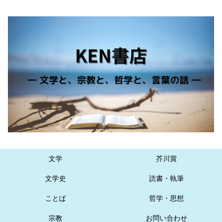
文学
芥川賞
文学史
読書・執筆
ことば
哲学・思想
宗教
お問い合わせ