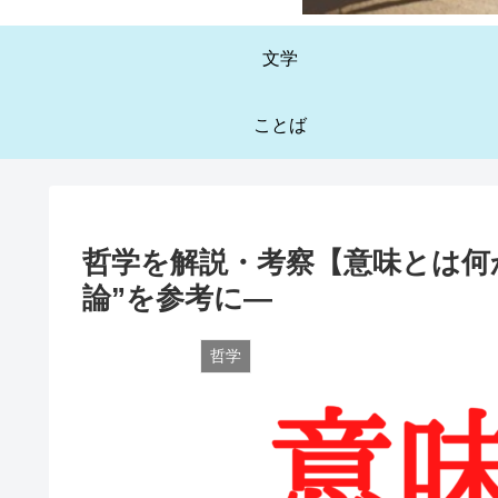
文学
ことば
哲学を解説・考察【意味とは何
論”を参考に—
哲学