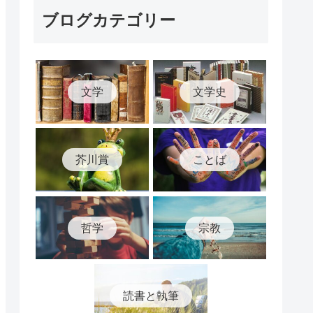
ブログカテゴリー
文学
文学史
芥川賞
ことば
哲学
宗教
読書と執筆