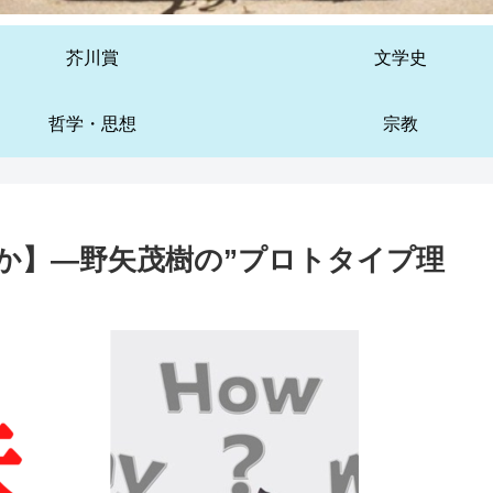
芥川賞
文学史
哲学・思想
宗教
か】—野矢茂樹の”プロトタイプ理