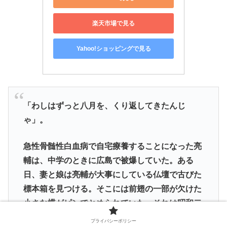
楽天市場で見る
Yahoo!ショッピングで見る
「わしはずっと八月を、くり返してきたんじ
ゃ」。
急性骨髄性白血病で自宅療養することになった亮
輔は、中学のときに広島で被爆していた。ある
日、妻と娘は亮輔が大事にしている仏壇で古びた
標本箱を見つける。そこには前翅の一部が欠けた
小さな蝶がピンでとめられていた。それは昭和二
十年八月に突然断ち切られた、彼の切なくも美し
プライバシーポリシー