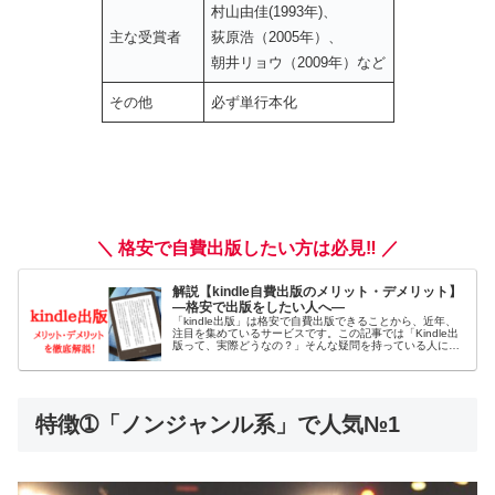
村山由佳(1993年)、
主な受賞者
荻原浩（2005年）、
朝井リョウ（2009年）など
その他
必ず単行本化
＼ 格安で自費出版したい方は必見‼ ／
解説【kindle自費出版のメリット・デメリット】
―格安で出版をしたい人へ―
「kindle出版」は格安で自費出版できることから、近年、
注目を集めているサービスです。この記事では「Kindle出
版って、実際どうなの？」そんな疑問を持っている人に向
けて、Kindle出版の「メリット・デメリット」や、「おす
すめの出版方法」について徹底解説をします。
特徴➀「ノンジャンル系」で人気№1