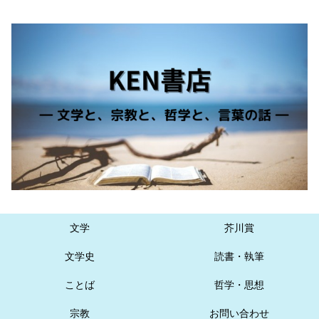
文学
芥川賞
文学史
読書・執筆
ことば
哲学・思想
宗教
お問い合わせ