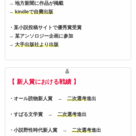
→ 地方新聞に作品が掲載
→
kindleで自費出版
・某小説投稿サイトで優秀賞受賞
→
某アンソロジー企画に参加
→
大手出版社より出版
【 新人賞における戦績 】
・オール読物新人賞 →
二次選考
進出
・すばる文学賞 →
二次選考
進出
・小説野性時代新人賞 →
二次選考
進出