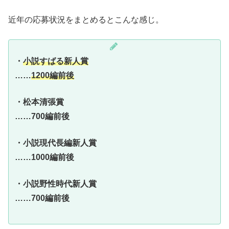
近年の応募状況をまとめるとこんな感じ。
・
小説すばる新人賞
……
1200編前後
・松本清張賞
……700編前後
・小説現代長編新人賞
……1000編前後
・小説野性時代新人賞
……700編前後