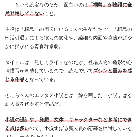
……という設定なのだが、面白いのは
「桐島」が物語に全
然登場してこない
こと。
主役は「桐島」の周辺にいる５人の生徒たちで、「桐島の
部活引退」による彼らの変化や、繊細な内面や葛藤が鮮や
かに描かれる青春群像劇。
タイトルは一見してライトなのだが、登場人物の造形や心
情描写が卓越しているので、読んでいて
ズシンと重みを感
じる作品
となっている。
そこらへんのエンタメ小説とは一線を画した、小説すばる
新人賞を代表する作品だ。
小説の設計や、発想、文体、キャラクターなど参考にでき
る点は多い
ので、小説すばる新人賞の応募を検討している
人は、一読の価値あり。