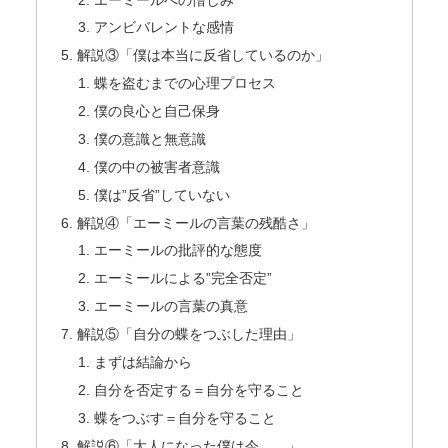
アンビバレントな感情
解説③「僕は本当に反省しているのか」
蝶を盗むまでの心理プロセス
僕の良心と自己保身
僕の意識と無意識
僕の中の被害者意識
僕は”反省”していない
解説④「エーミールの言葉の残酷さ」
エーミールの批評的な態度
エーミールによる”完全否定”
エーミールの言葉の真意
解説⑤「自分の蝶をつぶした理由」
まずは結論から
自分を否定する＝自分を守ること
蝶をつぶす＝自分を守ること
解説⑥「大人になった僕は今……」