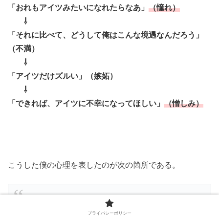
「おれもアイツみたいになれたらなあ」
（憧れ）
⇩
「それに比べて、どうして俺はこんな境遇なんだろう」
（不満）
⇩
「アイツだけズルい」（嫉妬）
⇩
「できれば、アイツに不幸になってほしい」
（憎しみ）
こうした僕の心理を表したのが次の箇所である。
とにかく（エーミールは）あらゆる点で模範少年
プライバシーポリシー
だった。そのため、僕は妬み、
嘆賞しながら彼を