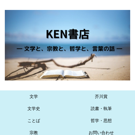
文学
芥川賞
文学史
読書・執筆
ことば
哲学・思想
宗教
お問い合わせ