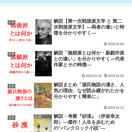
解説【第一次戦後派文学 と 第二
作家
次戦後派文学】―両者の違いと特
徴を分かりやすく―
2024.02.04
解説「無頼派とは何か・新戯作派
作家
との違い」を分かりやすく―代表
作家とその特徴―
2024.01.24
2024.01.25
解説まとめ「源氏物語の凄さ、人
文学
気の理由、なぜ読み継がれたかを
分かりやすく簡単に」
2024.01.14
解説・考察『砂漠』（伊坂幸太
文学
郎）―傑作！人生を歩むため
の“パンクロック小説”―