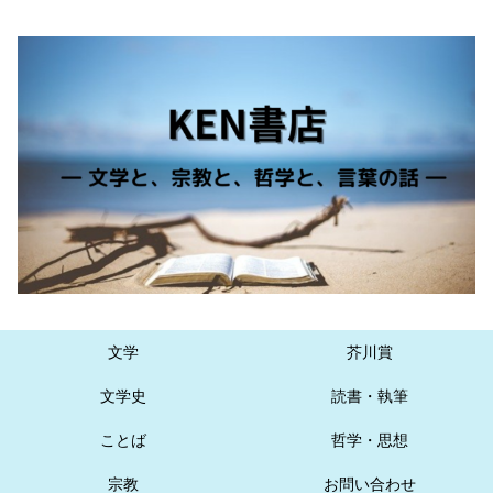
文学
芥川賞
文学史
読書・執筆
ことば
哲学・思想
宗教
お問い合わせ