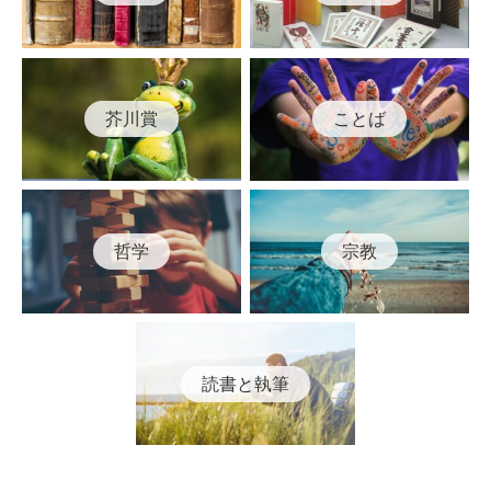
芥川賞
ことば
哲学
宗教
読書と執筆