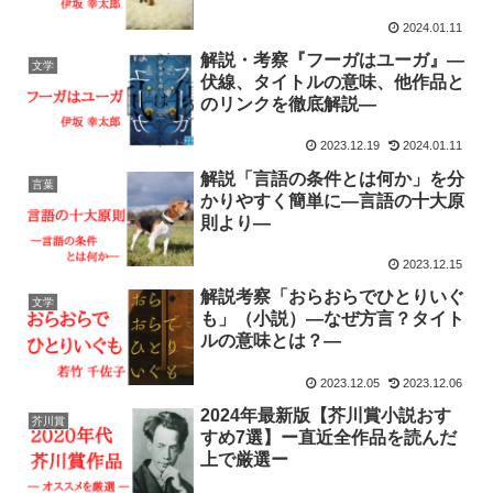
2024.01.11
解説・考察『フーガはユーガ』―
文学
伏線、タイトルの意味、他作品と
のリンクを徹底解説―
2023.12.19
2024.01.11
解説「言語の条件とは何か」を分
言葉
かりやすく簡単に―言語の十大原
則より―
2023.12.15
解説考察「おらおらでひとりいぐ
文学
も」（小説）―なぜ方言？タイト
ルの意味とは？―
2023.12.05
2023.12.06
2024年最新版【芥川賞小説おす
芥川賞
すめ7選】ー直近全作品を読んだ
上で厳選ー