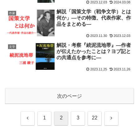
2023.12.03
2024.03.08
解説「国策文学（戦争文学）とは
作家
何か」―その特徴、代表作家、作
品をまとめる―
2023.11.30
2023.12.03
解説・考察『続泥流地帯』—作者
文学
が伝えたかったことは？ヨブ記と
の共通点を参考に—
2023.11.25
2023.11.26
次のページ
前
次
1
2
3
22
へ
へ