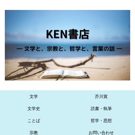
文学
芥川賞
文学史
読書・執筆
ことば
哲学・思想
宗教
お問い合わせ