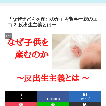
「なぜ子どもを産むのか」を哲学ー親のエ
ゴ？ 反出生主義とはー
哲学
X
Facebook
はてブ