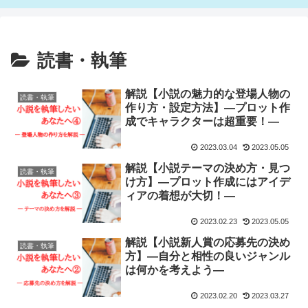
読書・執筆
解説【小説の魅力的な登場人物の
読書・執筆
作り方・設定方法】—プロット作
成でキャラクターは超重要！—
2023.03.04
2023.05.05
解説【小説テーマの決め方・見つ
読書・執筆
け方】—プロット作成にはアイデ
ィアの着想が大切！—
2023.02.23
2023.05.05
解説【小説新人賞の応募先の決め
読書・執筆
方】—自分と相性の良いジャンル
は何かを考えよう―
2023.02.20
2023.03.27