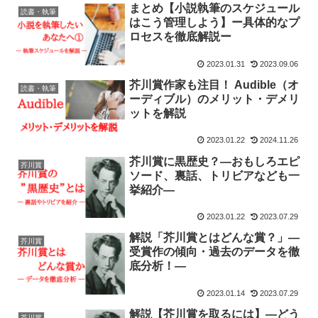
まとめ【小説執筆のスケジュール
読書・執筆
はこう管理しよう】ー具体的なプ
ロセスを徹底解説ー
2023.01.31
2023.09.06
芥川賞作家も注目！ Audible（オ
読書・執筆
ーディブル）のメリット・デメリ
ットを解説
2023.01.22
2024.11.26
芥川賞に黒歴史？—おもしろエピ
芥川賞
ソード、裏話、トリビアなども一
挙紹介—
2023.01.22
2023.07.29
解説「芥川賞とはどんな賞？」—
芥川賞
受賞作の傾向・過去のデータを徹
底分析！—
2023.01.14
2023.07.29
解説【芥川賞を取るには】—どう
芥川賞