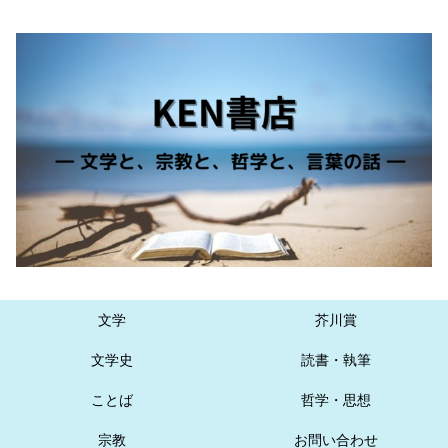
文学
芥川賞
文学史
読書・執筆
ことば
哲学・思想
宗教
お問い合わせ