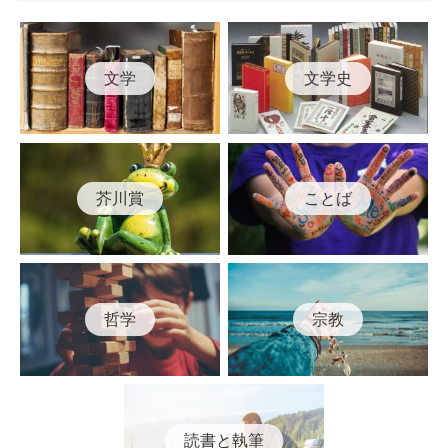
文学
文学史
芥川賞
ことば
哲学
宗教
読書と執筆