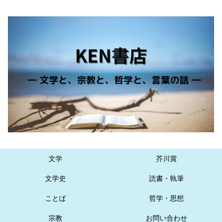
文学
芥川賞
文学史
読書・執筆
ことば
哲学・思想
宗教
お問い合わせ