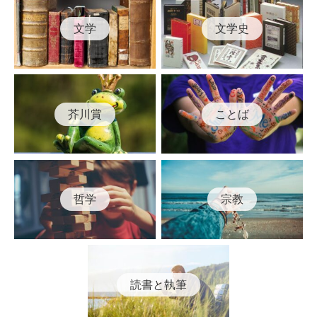
文学
文学史
芥川賞
ことば
哲学
宗教
読書と執筆